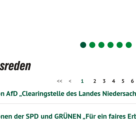
gsreden
<<
<
1
2
3
4
5
6
on AfD „Clearingstelle des Landes Niedersac
onen der SPD und GRÜNEN „Für ein faires Er