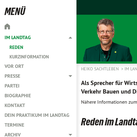
MENÜ
IM LANDTAG
Toggle menu
REDEN
KURZINFORMATION
VOR ORT
HEIKO SACHTLEBEN
IM LA
PRESSE
Toggle menu
Als Sprecher für Wirt
PARTEI
Verkehr Bauen und Di
BIOGRAPHIE
Nähere Informationen zum 
KONTAKT
DEIN PRAKTIKUM IM LANDTAG
Reden im Landt
TERMINE
ARCHIV
Toggle menu