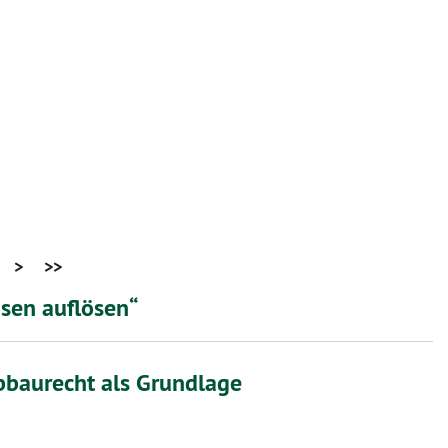
>
>>
hsen auflösen“
bbaurecht als Grundlage