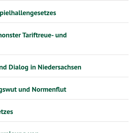
pielhallengesetzes
onster Tariftreue- und
und Dialog in Niedersachsen
ngswut und Normenflut
etzes