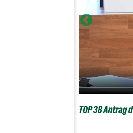
onster Tariftreue-
TOP 38 Antrag d
uf Investitionen?