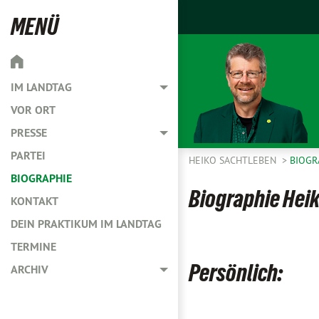
MENÜ
IM LANDTAG
Toggle menu
VOR ORT
PRESSE
Toggle menu
PARTEI
HEIKO SACHTLEBEN
BIOGR
BIOGRAPHIE
Biographie Hei
KONTAKT
DEIN PRAKTIKUM IM LANDTAG
TERMINE
Persönlich:
ARCHIV
Toggle menu