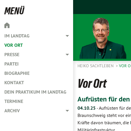
MENÜ
IM LANDTAG
Toggle menu
VOR ORT
PRESSE
Toggle menu
PARTEI
HEIKO SACHTLEBEN
VOR O
BIOGRAPHIE
Vor Ort
KONTAKT
DEIN PRAKTIKUM IM LANDTAG
Aufrüsten für den
TERMINE
04.10.25
-
Aufrüsten für d
ARCHIV
Toggle menu
Braunschweig steht vor ei
Kräfte davon träumen, die
Militärinfrastruktur…