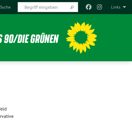
Suche
Links
feld
rvative