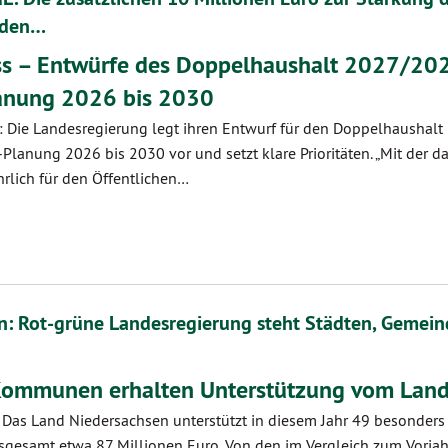
 den…
ss – Entwürfe des Doppelhaushalt 2027/20
lanung 2026 bis 2030
 Die Landesregierung legt ihren Entwurf für den Doppelhaushal
n-Planung 2026 bis 2030 vor und setzt klare Prioritäten. „Mit der 
rlich für den Öffentlichen…
n: Rot-grüne Landesregierung steht Städten, Gemei
Kommunen erhalten Unterstützung vom Lan
r. Das Land Niedersachsen unterstützt in diesem Jahr 49 besonder
esamt etwa 87 Millionen Euro. Von den im Vergleich zum Vorjah