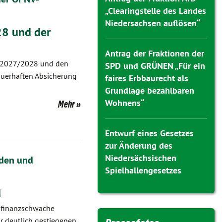
„Clearingstelle des Landes
Niedersachsen auflösen“
28 und der
Antrag der Fraktionen der
t 2027/2028 und den
SPD und GRÜNEN „Für ein
dauerhaften Absicherung
faires Erbbaurecht als
Grundlage bezahlbaren
Wohnens“
Mehr
Entwurf eines Gesetzes
zur Änderung des
Niedersächsischen
nden und
Spielhallengesetzes
d
s finanzschwache
r deutlich gestiegenen