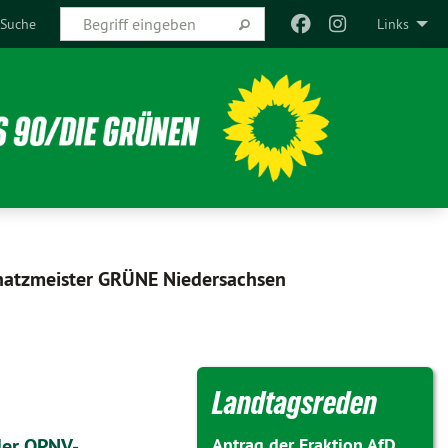
Suche
Links
hatzmeister GRÜNE Niedersachsen
Landtagsreden
der ÖPNV-
Antrag der Fraktion AfD