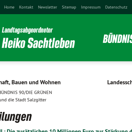
Home
Kontakt
Newsletter
Sitemap
Impressum
Datenschutz
chaft, Bauen und Wohnen
Landessc
on BÜNDNIS 90/DIE GRÜNEN
und die Stadt Salzgitter
ilungen
L: Die zusätzlichen 10 Millionen Euro zur Stärkung 