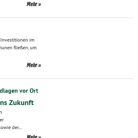
Mehr
Investitionen im
munen fließen, um
Mehr
ndlagen vor Ort
ens Zukunft
en
er
sowie der…
Mehr