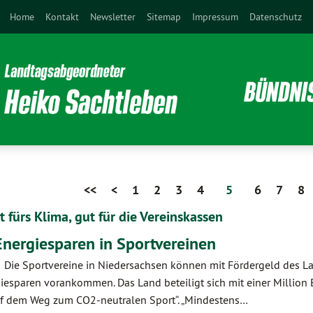
Home
Kontakt
Newsletter
Sitemap
Impressum
Datenschutz
<<
<
1
2
3
4
5
6
7
8
 fürs Klima, gut für die Vereinskassen
nergiesparen in Sportvereinen
r. Die Sportvereine in Niedersachsen können mit Fördergeld des 
iesparen vorankommen. Das Land beteiligt sich mit einer Million 
 Auf dem Weg zum CO2-neutralen Sport“. „Mindestens…