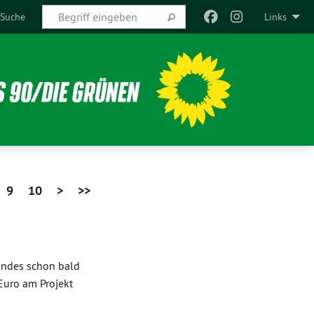
Suche
Links
9
10
>
>>
Landes schon bald
Euro am Projekt