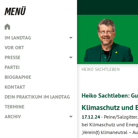
MENÜ
IM LANDTAG
Toggle menu
VOR ORT
PRESSE
Toggle menu
PARTEI
HEIKO SACHTLEBEN
BIOGRAPHIE
KONTAKT
Heiko Sachtleben: Gut
DEIN PRAKTIKUM IM LANDTAG
Klimaschutz und E
TERMINE
ARCHIV
17.12.24
-
Peine/Salzgitte
Toggle menu
bei Klimaschutz und Energ
„Verein(t) klimaneutral –