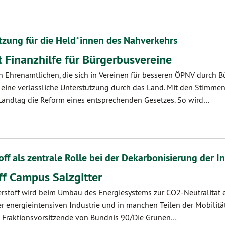
tzung für die Held*innen des Nahverkehrs
t Finanzhilfe für Bürgerbusvereine
en Ehrenamtlichen, die sich in Vereinen für besseren ÖPNV durch 
ig eine verlässliche Unterstützung durch das Land. Mit den Stimm
Landtag die Reform eines entsprechenden Gesetzes. So wird…
ff als zentrale Rolle bei der Dekarbonisierung der In
f Campus Salzgitter
serstoff wird beim Umbau des Energiesystems zur CO2-Neutralität e
er energieintensiven Industrie und in manchen Teilen der Mobilitä
e Fraktionsvorsitzende von Bündnis 90/Die Grünen…