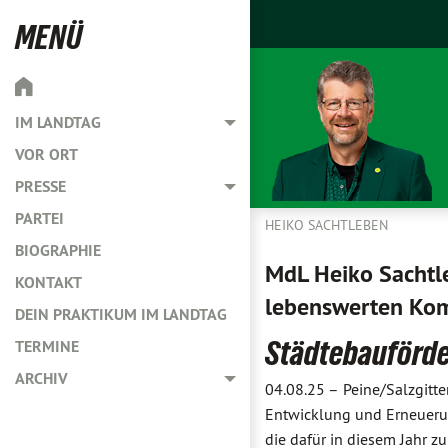
MENÜ
IM LANDTAG
Toggle menu
VOR ORT
PRESSE
Toggle menu
PARTEI
HEIKO SACHTLEBEN
BIOGRAPHIE
MdL Heiko Sachtle
KONTAKT
lebenswerten K
DEIN PRAKTIKUM IM LANDTAG
Städtebauförd
TERMINE
ARCHIV
Toggle menu
04.08.25 –
Peine/Salzgitt
Entwicklung und Erneueru
die dafür in diesem Jahr 