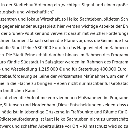
 in der Städtebauförderung ein „wichtiges Signal und einen großen
ologisch und wirtschaftlich.“
szentren und lokale Wirtschaft, so Heiko Sachtleben, bildeten S
ht gegeneinander ausgespielt, hier werden wichtige Aspekte der E
der Grünen-Politiker und verweist darauf, mit welcher Förderung
echnen können. Danach sehen die Pläne vor, dass die Gemeinde Il
nd die Stadt Peine 580.000 Euro für das Hagenviertel im Rahmen
ten. Die Stadt Peine erhält darüber hinaus im Rahmen des Program
o für die Südstadt. In Salzgitter werden im Rahmen des Program
 und Westsiedlung 1.215.000 € und für Steterburg 400.000 Euro b
ädtebauförderung sei „eine der wirksamsten Maßnahmen, um den 
e in die Fläche zu bringen – eben nicht nur machbar für Großstäd
 ländlichen Raum.“
Sachtleben die Aufnahme von vier neuen Maßnahmen im Programm 
ge, Sittensen und Nordenham. „Diese Entscheidungen zeigen, dass
s nötig ist: in lebendige Ortskerne, in Treffpunkte und Räume für 
r Städtebauförderung ist laut Heiko Sachtleben nicht zu untersch
dwerk und schaffen Arbeitsplätze vor Ort – Klimaschutz wird so z