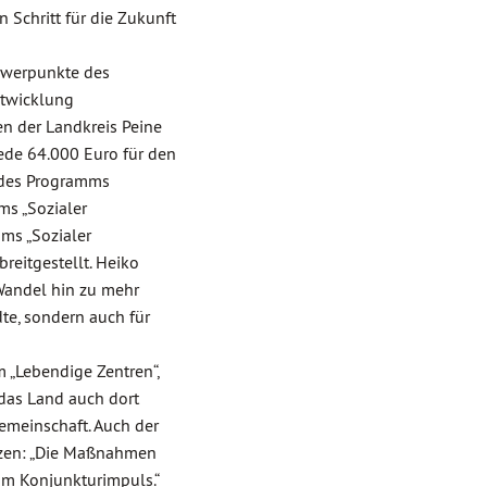
 Schritt für die Zukunft
chwerpunkte des
ntwicklung
en der Landkreis Peine
sede 64.000 Euro für den
 des Programms
ms „Sozialer
ms „Sozialer
reitgestellt. Heiko
Wandel hin zu mehr
te, sondern auch für
„Lebendige Zentren“,
 das Land auch dort
Gemeinschaft. Auch der
ätzen: „Die Maßnahmen
um Konjunkturimpuls.“