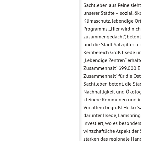
Sachtleben aus Peine sieht
unserer Städte – sozial, ök
Klimaschutz, lebendige Ort
Programms. „Hier wird nic
zusammengedacht“, betont 
und die Stadt Salzgitter r
Kernbereich Groß Ilsede u
„Lebendige Zentren“ erhal
Zusammenhalt“ 699.000 Eur
Zusammenhalt“ für die Ost-
Sachtleben betont, die St
Nachhaltigkeit und Ökologi
kleinere Kommunen und im
Vor allem begrüßt Heiko 
darunter Ilsede, Lamsprin
investiert, wo es besonder
wirtschaftliche Aspekt de
stärken das regionale Han