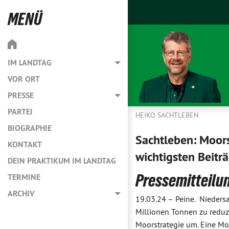
MENÜ
IM LANDTAG
Toggle menu
VOR ORT
PRESSE
Toggle menu
PARTEI
HEIKO SACHTLEBEN
BIOGRAPHIE
Sachtleben: Moorsc
KONTAKT
wichtigsten Beitr
DEIN PRAKTIKUM IM LANDTAG
Pressemitteilu
TERMINE
ARCHIV
Toggle menu
19.03.24 –
Peine. Nieders
Millionen Tonnen zu reduz
Moorstrategie um. Eine Mo