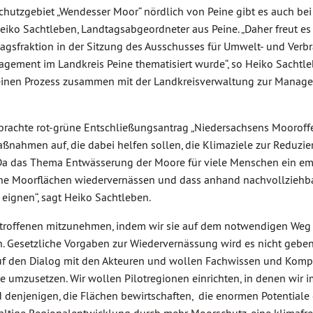
chutzgebiet „Wendesser Moor“ nördlich von Peine gibt es auch bei
eiko Sachtleben, Landtagsabgeordneter aus Peine. „Daher freut es 
stagsfraktion in der Sitzung des Ausschusses für Umwelt- und Ver
ment im Landkreis Peine thematisiert wurde“, so Heiko Sachtleb
r einen Prozess zusammen mit der Landkreisverwaltung zur Mana
rachte rot-grüne Entschließungsantrag „Niedersachsens Mooroffe
aßnahmen auf, die dabei helfen sollen, die Klimaziele zur Reduzi
„Da das Thema Entwässerung der Moore für viele Menschen ein em
ne Moorflächen wiedervernässen und dass anhand nachvollziehbarer
eignen“, sagt Heiko Sachtleben.
 Betroffenen mitzunehmen, indem wir sie auf dem notwendigen Weg
Gesetzliche Vorgaben zur Wiedervernässung wird es nicht geben
n auf den Dialog mit den Akteuren und wollen Fachwissen und Ko
ie umzusetzen. Wir wollen Pilotregionen einrichten, in denen wir
denjenigen, die Flächen bewirtschaften, die enormen Potentiale 