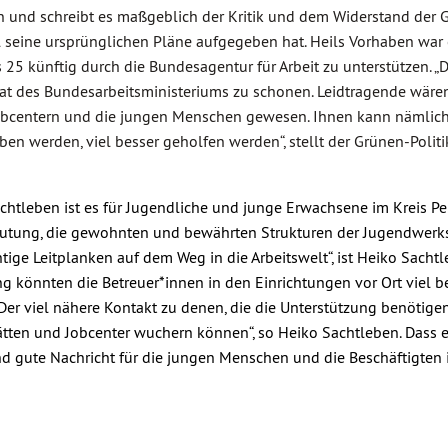
n und schreibt es maßgeblich der Kritik und dem Widerstand der 
l seine ursprünglichen Pläne aufgegeben hat. Heils Vorhaben war
 25 künftig durch die Bundesagentur für Arbeit zu unterstützen. „
tat des Bundesarbeitsministeriums zu schonen. Leidtragende wäre
Jobcentern und die jungen Menschen gewesen. Ihnen kann nämlich 
n werden, viel besser geholfen werden“, stellt der Grünen-Polit
chtleben ist es für Jugendliche und junge Erwachsene im Kreis Pe
eutung, die gewohnten und bewährten Strukturen der Jugendwerks
htige Leitplanken auf dem Weg in die Arbeitswelt“, ist Heiko Sacht
g könnten die Betreuer*innen in den Einrichtungen vor Ort viel bes
„Der viel nähere Kontakt zu denen, die die Unterstützung benötigen
ten und Jobcenter wuchern können“, so Heiko Sachtleben. Dass e
 und gute Nachricht für die jungen Menschen und die Beschäftigt