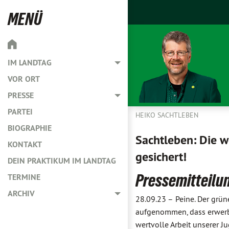
MENÜ
IM LANDTAG
Toggle menu
VOR ORT
PRESSE
Toggle menu
PARTEI
HEIKO SACHTLEBEN
BIOGRAPHIE
Sachtleben: Die w
KONTAKT
gesichert!
DEIN PRAKTIKUM IM LANDTAG
Pressemitteilu
TERMINE
ARCHIV
Toggle menu
28.09.23 –
Peine. Der grü
aufgenommen, dass erwerbs
wertvolle Arbeit unserer J