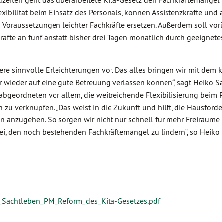
dzeiten geht das überarbeitete Kita-Gesetz den Fachkräftemangel
xibilität beim Einsatz des Personals, können Assistenzkräfte und
 Voraussetzungen leichter Fachkräfte ersetzen. Außerdem soll vo
kräfte an fünf anstatt bisher drei Tagen monatlich durch geeignete
tere sinnvolle Erleichterungen vor. Das alles bringen wir mit dem k
r wieder auf eine gute Betreuung verlassen können“, sagt Heiko Sa
bgeordneten vor allem, die weitreichende Flexibilisierung beim 
u verknüpfen. „Das weist in die Zukunft und hilft, die Hausford
 anzugehen. So sorgen wir nicht nur schnell für mehr Freiräume i
ei, den noch bestehenden Fachkräftemangel zu lindern“, so Heiko
achtleben_PM_Reform_des_Kita-Gesetzes.pdf