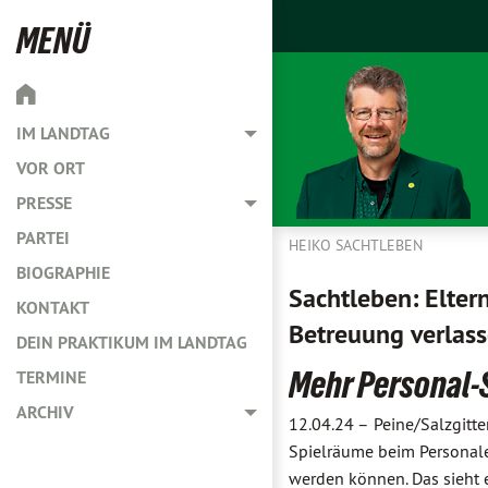
MENÜ
IM LANDTAG
Toggle menu
VOR ORT
PRESSE
Toggle menu
PARTEI
HEIKO SACHTLEBEN
BIOGRAPHIE
Sachtleben: Elter
KONTAKT
Betreuung verlas
DEIN PRAKTIKUM IM LANDTAG
Mehr Personal-S
TERMINE
ARCHIV
Toggle menu
12.04.24 –
Peine/Salzgitte
Spielräume beim Personal
werden können. Das sieht 