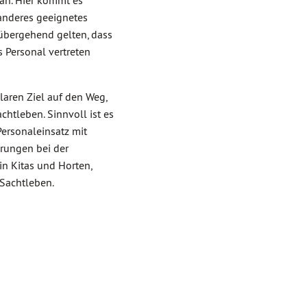
 an. Hier kommt es
 anderes geeignetes
rübergehend gelten, dass
s Personal vertreten
laren Ziel auf den Weg,
chtleben. Sinnvoll ist es
Personaleinsatz mit
erungen bei der
n Kitas und Horten,
 Sachtleben.