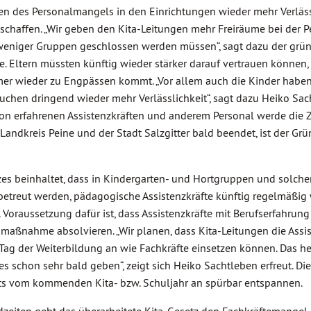
eiten des Personalmangels in den Einrichtungen wieder mehr Verläss
schaffen. „Wir geben den Kita-Leitungen mehr Freiräume bei der
 weniger Gruppen geschlossen werden müssen“, sagt dazu der gr
. Eltern müssten künftig wieder stärker darauf vertrauen können, 
mer wieder zu Engpässen kommt. „Vor allem auch die Kinder habe
chen dringend wieder mehr Verlässlichkeit“, sagt dazu Heiko Sac
n erfahrenen Assistenzkräften und anderem Personal werde die Ze
Landkreis Peine und der Stadt Salzgitter bald beendet, ist der Grü
zes beinhaltet, dass in Kindergarten- und Hortgruppen und solch
betreut werden, pädagogische Assistenzkräfte künftig regelmäßig 
Voraussetzung dafür ist, dass Assistenzkräfte mit Berufserfahrun
maßnahme absolvieren. „Wir planen, dass Kita-Leitungen die Assis
Tag der Weiterbildung an wie Fachkräfte einsetzen können. Das he
s schon sehr bald geben“, zeigt sich Heiko Sachtleben erfreut. Die
its vom kommenden Kita- bzw. Schuljahr an spürbar entspannen.