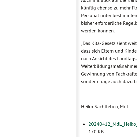
Auch mit Blick auf die Ran
künftig ebenso zu mehr Fle
Personal unter bestimmten
bisher erforderliche Regel
werden können.
„Das Kita-Gesetz sieht wei
dass sich Eltern und Kinde
nach Ansicht des Landtagsa
Weiterbildungsmaßnahmen z
Gewinnung von Fachkräften
sondern trage auch dazu b
Heiko Sachtleben, MdL
20240412_MdL_Heiko_S
170 KB