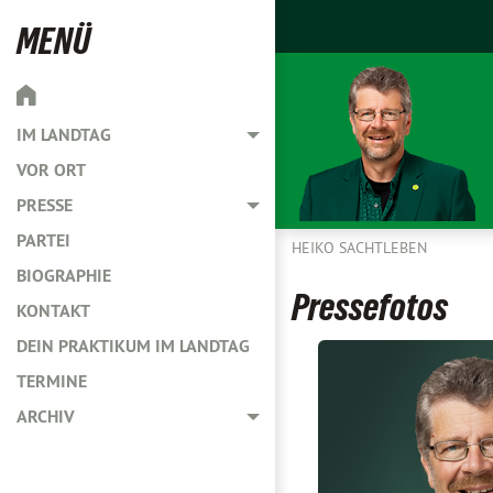
MENÜ
IM LANDTAG
Toggle menu
VOR ORT
PRESSE
Toggle menu
PARTEI
HEIKO SACHTLEBEN
BIOGRAPHIE
Pressefotos
KONTAKT
DEIN PRAKTIKUM IM LANDTAG
TERMINE
ARCHIV
Toggle menu