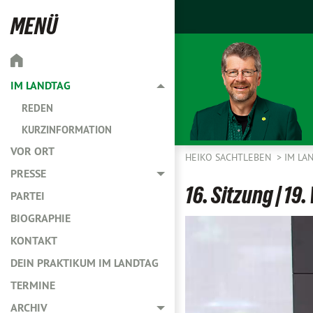
MENÜ
IM LANDTAG
Toggle menu
REDEN
KURZINFORMATION
VOR ORT
HEIKO SACHTLEBEN
IM LA
PRESSE
Toggle menu
16. Sitzung | 1
PARTEI
BIOGRAPHIE
KONTAKT
DEIN PRAKTIKUM IM LANDTAG
TERMINE
ARCHIV
Toggle menu