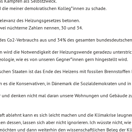
as Kämpfen als Selbstzweck.
nd die meiner demokratischen Kolleg*innen zu schade.
Relevanz des Heizungsgesetzes betonen.
wei nüchterne Zahlen nennen, 30 und 34.
des Co2-Verbrauchs aus und 34% des gesamten bundesdeutschen 
en wird die Notwendigkeit der Heizungswende geradezu unterstric
eologie, wie es von unseren Gegner*innen gern hingestellt wird.
schen Staaten ist das Ende des Heizens mit fossilen Brennstoffen 
n es die Konservativen, in Dänemark die Sozialdemokraten und in
 und denken nicht mal daran unsere Wohnungen und Gebäude zu h
ft ablehnt kann es sich leicht machen und die Klimakrise leugnen
n dessen, lassen sich aber nicht ignorieren. Ich wüsste nicht, w
chten und dann weiterhin den wissenschaftlichen Beleg der Kli