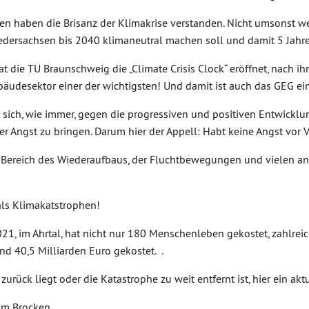
ien haben die Brisanz der Klimakrise verstanden. Nicht umsonst w
edersachsen bis 2040 klimaneutral machen soll und damit 5 Jahre 
t die TU Braunschweig die „Climate Crisis Clock“ eröffnet, nach ih
ebäudesektor einer der wichtigsten! Und damit ist auch das GEG ein
t sich, wie immer, gegen die progressiven und positiven Entwickl
iner Angst zu bringen. Darum hier der Appell: Habt keine Angst vor 
ereich des Wiederaufbaus, der Fluchtbewegungen und vielen ande
als Klimakatstrophen!
21, im Ahrtal, hat nicht nur 180 Menschenleben gekostet, zahlreic
d 40,5 Milliarden Euro gekostet. .
ück liegt oder die Katastrophe zu weit entfernt ist, hier ein aktu
am Brocken.