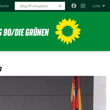
Suche
Links
b